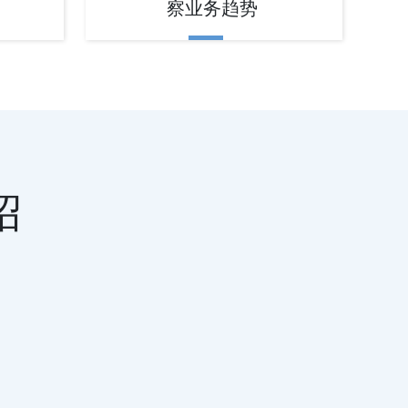
察业务趋势
绍